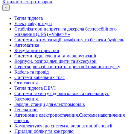
Каталог электротоваров
×
Тепла підлога
Електрофурнітура
Cтабілізатори напруги та джерела безперебійного
живлення (UPS) «Volter™»
Системи автоматизації, комфорту та безпеки будівель
Автоматика
Комутаційні пристрої
Системи підключення та маршрутизації
Корпуси, розподільчі щити та аксесуари
Перетворювачі частоти та пристрої плавного пуску
Кабель та провід
Системи кабельних трас
Освітлення
Тепла підлога DEVI
Системи захисту від блискавок та перенапруг.
Заземлення.
Зарядні станції для електромобілів
Генератори
Автономне електропостачання.Системи накопичення
енергії.
Комплектуючі до систем альтернативної енергії
Прилади обліку та контролю