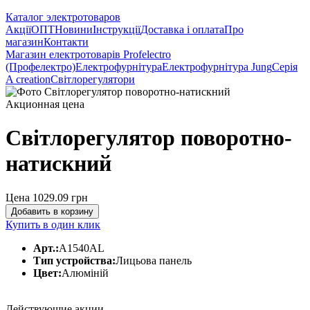
Каталог электротоваров
Акції
ОПТ
Новини
Інструкції
Доставка і оплата
Про
магазин
Контакти
Магазин електротоварів Profelectro
(Профелектро)
Електрофурнітура
Електрофурнітура Jung
Серія
A creation
Світлорегулятори
Акционная цена
Світлорегулятор поворотно-
натискний
Цена 1029.09
грн
Добавить в корзину
Купить в один клик
Арт.:
A1540AL
Тип устройства:
Лицьова панель
Цвет:
Алюміній
Действующие акции