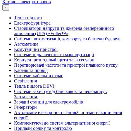
Каталог электротоваров
×
Тепла підлога
Електрофурнітура
Cтабілізатори напруги та джерела безперебійного
живлення (UPS) «Volter™»
Системи автоматизації, комфорту та безпеки будівель
Автоматика
Комутаційні пристрої
Системи підключення та маршрутизації
Корпуси, розподільчі щити та аксесуари
Перетворювачі частоти та пристрої плавного пуску
Кабель та провід
Системи кабельних трас
Освітлення
Тепла підлога DEVI
Системи захисту від блискавок та перенапруг.
Заземлення.
Зарядні станції для електромобілів
Генератори
Автономне електропостачання.Системи накопичення
енергії.
Комплектуючі до систем альтернативної енергії
Прилади обліку та контролю