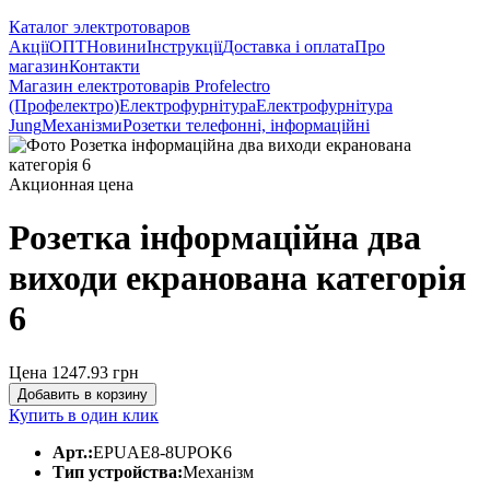
Каталог электротоваров
Акції
ОПТ
Новини
Інструкції
Доставка і оплата
Про
магазин
Контакти
Магазин електротоварів Profelectro
(Профелектро)
Електрофурнітура
Електрофурнітура
Jung
Механізми
Розетки телефонні, інформаційні
Акционная цена
Розетка інформаційна два
виходи екранована категорія
6
Цена 1247.93
грн
Добавить в корзину
Купить в один клик
Арт.:
EPUAE8-8UPOK6
Тип устройства:
Механізм