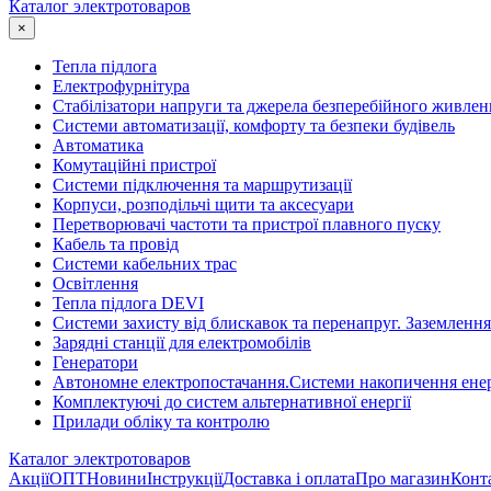
Каталог электротоваров
×
Тепла підлога
Електрофурнітура
Cтабілізатори напруги та джерела безперебійного живлен
Системи автоматизації, комфорту та безпеки будівель
Автоматика
Комутаційні пристрої
Системи підключення та маршрутизації
Корпуси, розподільчі щити та аксесуари
Перетворювачі частоти та пристрої плавного пуску
Кабель та провід
Системи кабельних трас
Освітлення
Тепла підлога DEVI
Системи захисту від блискавок та перенапруг. Заземлення
Зарядні станції для електромобілів
Генератори
Автономне електропостачання.Системи накопичення енер
Комплектуючі до систем альтернативної енергії
Прилади обліку та контролю
Каталог электротоваров
Акції
ОПТ
Новини
Інструкції
Доставка і оплата
Про магазин
Конт