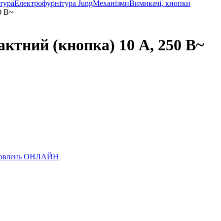
тура
Електрофурнітура Jung
Механізми
Вимикачі, кнопки
ктний (кнопка) 10 А, 250 В~
замовлень ОНЛАЙН