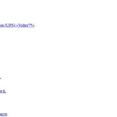
ня (UPS) «Volter™»
.
гії.
акти