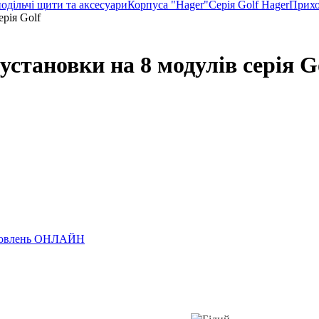
одільчі щити та аксесуари
Корпуса "Hager"
Серія Golf Hager
Прихо
становки на 8 модулів серія G
замовлень ОНЛАЙН