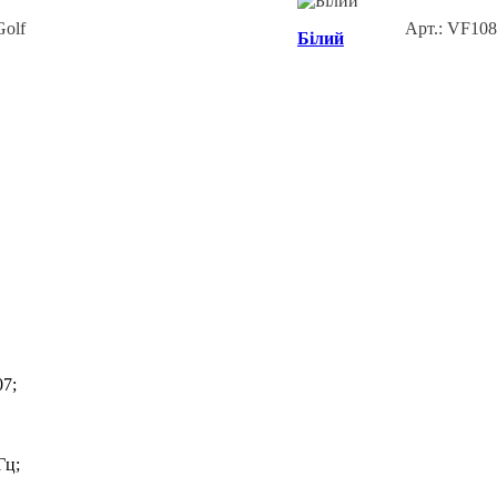
Арт.: VF10
Білий
07;
Гц;