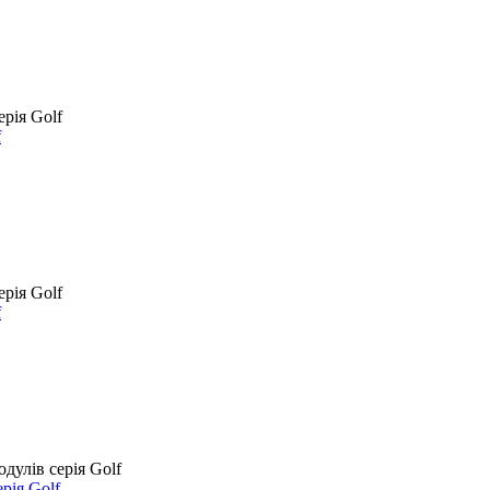
f
f
рія Golf