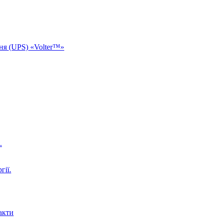
ня (UPS) «Volter™»
.
гії.
акти