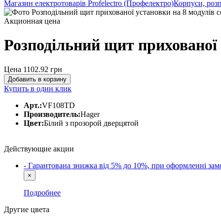
Магазин електротоварів Profelectro (Профелектро)
Корпуси, розп
Акционная цена
Розподільний щит прихованої у
Цена 1102.92
грн
Добавить в корзину
Купить в один клик
Арт.:
VF108TD
Производитель:
Hager
Цвет:
Білий з прозорой дверцятой
Действующие акции
- Гарантована знижка від 5% до 10%, при оформленні 
×
Подробнее
Другие цвета