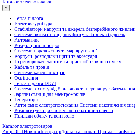
Каталог электротоваров
×
Тепла підлога
Електрофурнітура
Cтабілізатори напруги та джерела безперебійного живлен
Системи автоматизації, комфорту та безпеки будівель
Автоматика
Комутаційні пристрої
Системи підключення та маршрутизації
Корпуси, розподільчі щити та аксесуари
Перетворювачі частоти та пристрої плавного пуску
Кабель та провід
Системи кабельних трас
Освітлення
Тепла підлога DEVI
Системи захисту від блискавок та перенапруг. Заземлення
Зарядні станції для електромобілів
Генератори
Автономне електропостачання.Системи накопичення енер
Комплектуючі до систем альтернативної енергії
Прилади обліку та контролю
Каталог электротоваров
Акції
ОПТ
Новини
Інструкції
Доставка і оплата
Про магазин
Конт