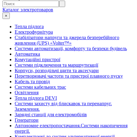
Каталог электротоваров
×
Тепла підлога
Електрофурнітура
Cтабілізатори напруги та джерела безперебійного
живлення (UPS) «Volter™»
Системи автоматизації, комфорту та безпеки будівель
Автоматика
Комутаційні пристрої
Системи підключення та маршрутизації
Корпуси, розподільчі щити та аксесуари
Перетворювачі частоти та пристрої плавного пуску
Кабель та провід
Системи кабельних трас
Освітлення
Тепла підлога DEVI
Системи захисту від блискавок та перенапруг.
Заземлення.
Зарядні станції для електромобілів
Генератори
Автономне електропостачання.Системи накопичення
енергії.
Комплектуючі до систем альтернативної енергії