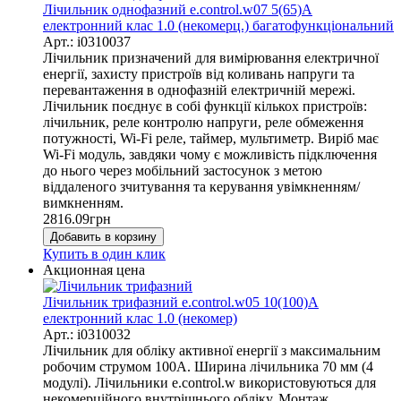
Лічильник однофазний e.control.w07 5(65)А
електронний клас 1.0 (некомерц.) багатофункціональний
Арт.: i0310037
Лічильник призначений для вимірювання електричної
енергії, захисту пристроїв від коливань напруги та
перевантаження в однофазній електричній мережі.
Лічильник поєднує в собі функції кількох пристроїв:
лічильник, реле контролю напруги, реле обмеження
потужності, Wi-Fi реле, таймер, мультиметр. Виріб має
Wi-Fi модуль, завдяки чому є можливість підключення
до нього через мобільний застосунок з метою
віддаленого зчитування та керування увімкненням/
вимкненням.
2816.09
грн
Добавить в корзину
Купить в один клик
Акционная цена
Лічильник трифазний e.control.w05 10(100)А
електронний клас 1.0 (некомер)
Арт.: i0310032
Лічильник для обліку активної енергії з максимальним
робочим струмом 100А. Ширина лічильника 70 мм (4
модулі). Лічильники e.control.w використовуються для
некомерційного внутрішнього обліку. Монтаж