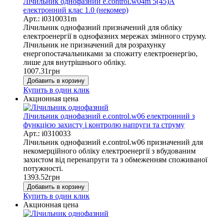
Лічильник однофазний e.control.w04m 5(45)А
електронний клас 1.0 (некомер)
Арт.: i0310031m
Лічильник однофазний призначений для обліку
електроенергії в однофазних мережах змінного струму.
Лічильник не призначений для розрахунку
енергопостачальниками за спожиту електроенергію,
лише для внутрішнього обліку.
1007.31
грн
Добавить в корзину
Купить в один клик
Акционная цена
Лічильник однофазний e.control.w06 електронний з
функцією захисту і контролю напруги та струму
Арт.: i0310033
Лічильник однофазний e.control.w06 призначений для
некомерційного обліку електроенергії з вбудованим
захистом від перенапруги та з обмеженням споживаної
потужності.
1393.52
грн
Добавить в корзину
Купить в один клик
Акционная цена