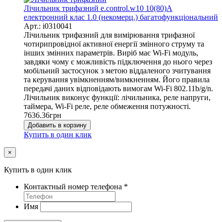
Лічильник трифазний e.control.w10 10(80)А
електронний клас 1.0 (некомерц.) багатофункціональний
Арт.: i0310041
Лічильник трифазний для вимірювання трифазної
чотирипровідної активної енергії змінного струму та
інших змінних параметрів. Виріб має Wi-Fi модуль,
завдяки чому є можливість підключення до нього через
мобільний застосунок з метою віддаленого зчитування
та керування увімкненням/вимкненням. Його правила
передачі даних відповідають вимогам Wi-Fi 802.11b/g/n.
Лічильник виконує функції: лічильника, реле напруги,
таймера, Wi-Fi реле, реле обмеження потужності.
7636.36
грн
Добавить в корзину
Купить в один клик
×
Купить в один клик
Контактный номер телефона
*
Имя