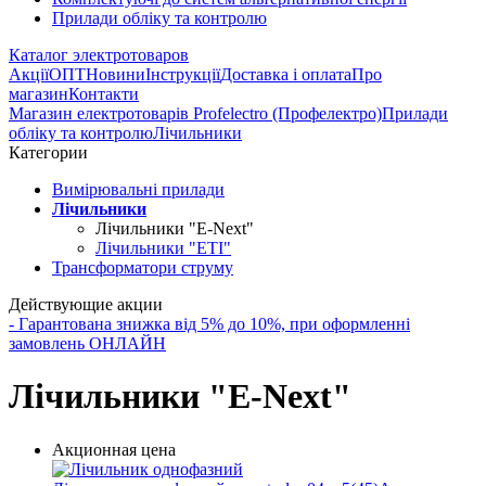
Прилади обліку та контролю
Каталог электротоваров
Акції
ОПТ
Новини
Інструкції
Доставка і оплата
Про
магазин
Контакти
Магазин електротоварів Profelectro (Профелектро)
Прилади
обліку та контролю
Лічильники
Категории
Вимірювальні прилади
Лічильники
Лічильники "E-Next"
Лічильники "ETI"
Трансформатори струму
Действующие акции
- Гарантована знижка від 5% до 10%, при оформленні
замовлень ОНЛАЙН
Лічильники "E-Next"
Акционная цена