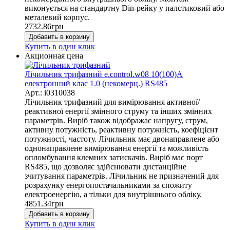
виконується на стандартну Din-рейку у палстиковий або
металевий корпус.
2732.86
грн
Добавить в корзину
Купить в один клик
Акционная цена
Лічильник трифазний e.control.w08 10(100)А
електронний клас 1.0 (некомерц.) RS485
Арт.: i0310038
Лічильник трифазний для вимірювання активної/
реактивної енергії змінного струму та інших змінних
параметрів. Виріб також відображає напругу, струм,
активну потужність, реактивну потужність, коефіцієнт
потужності, частоту. Лічильник має двонаправлене або
однонаправлене вимірювання енергії та можливість
опломбування клемних затискачів. Виріб має порт
RS485, що дозволяє здійснювати дистанційне
зчитування параметрів. Лічильник не призначений для
розрахунку енергопостачальниками за спожиту
електроенергію, а тільки для внутрішнього обліку.
4851.34
грн
Добавить в корзину
Купить в один клик