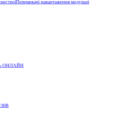
пристрої
Перемикачі навантаження модульні
лень ОНЛАЙН
/230В