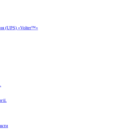
ня (UPS) «Volter™»
.
гії.
акти