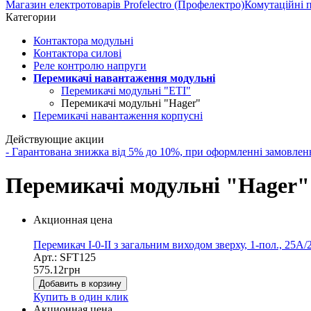
Магазин електротоварів Profelectro (Профелектро)
Комутаційні 
Категории
Контактора модульні
Контактора силові
Реле контролю напруги
Перемикачі навантаження модульні
Перемикачі модульні "ЕТІ"
Перемикачі модульні "Hager"
Перемикачі навантаження корпусні
Действующие акции
- Гарантована знижка від 5% до 10%, при оформленні замов
Перемикачі модульні "Hager"
Акционная цена
Перемикач I-0-II з загальним виходом зверху, 1-пол., 25А
Арт.: SFT125
575.12
грн
Добавить в корзину
Купить в один клик
Акционная цена