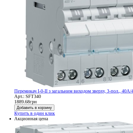
Перемикач I-0-II з загальним виходом зверху, 3-пол., 40А
Арт.: SFT340
1889.68
грн
Добавить в корзину
Купить в один клик
Акционная цена