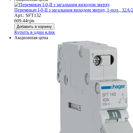
Перемикач I-0-II з загальним виходом зверху, 1-пол., 32А
Арт.: SFT132
609.44
грн
Добавить в корзину
Купить в один клик
Акционная цена