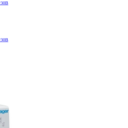
/230В
/230В