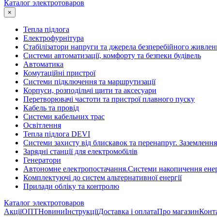
Каталог электротоваров
×
Тепла підлога
Електрофурнітура
Cтабілізатори напруги та джерела безперебійного живлен
Системи автоматизації, комфорту та безпеки будівель
Автоматика
Комутаційні пристрої
Системи підключення та маршрутизації
Корпуси, розподільчі щити та аксесуари
Перетворювачі частоти та пристрої плавного пуску
Кабель та провід
Системи кабельних трас
Освітлення
Тепла підлога DEVI
Системи захисту від блискавок та перенапруг. Заземлення
Зарядні станції для електромобілів
Генератори
Автономне електропостачання.Системи накопичення енер
Комплектуючі до систем альтернативної енергії
Прилади обліку та контролю
Каталог электротоваров
Акції
ОПТ
Новини
Інструкції
Доставка і оплата
Про магазин
Конт