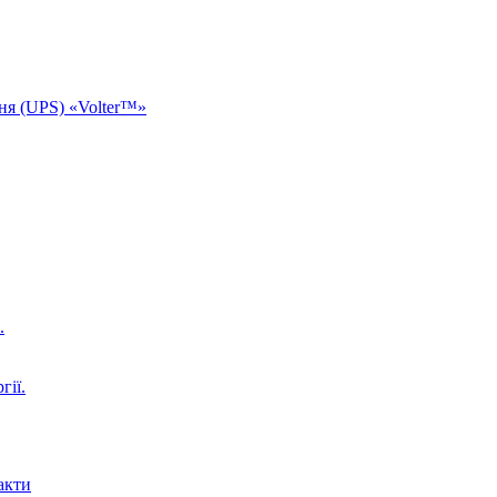
ня (UPS) «Volter™»
.
гії.
акти