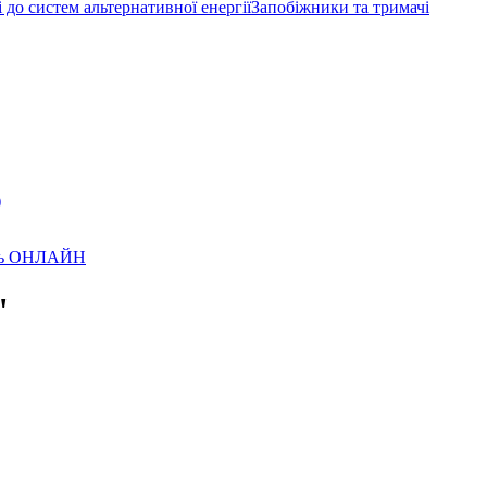
до систем альтернативної енергії
Запобіжники та тримачі
)
лень ОНЛАЙН
"