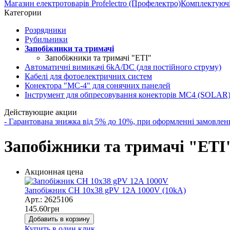
Магазин електротоварів Profelectro (Профелектро)
Комплектуючі 
Категории
Розрядники
Рубильники
Запобіжники та тримачі
Запобіжники та тримачі "ETI"
Автоматичні вимикачі 6kA/DC (для постійного струму)
Кабелі для фотоелектричних систем
Конектора "MC-4" для сонячних панелей
Інструмент для обпресовування конекторів МС4 (SOLAR
Действующие акции
- Гарантована знижка від 5% до 10%, при оформленні замов
Запобіжники та тримачі "ETI
Акционная цена
Запобіжник CH 10x38 gPV 12A 1000V (10kA)
Арт.: 2625106
145.60
грн
Добавить в корзину
Купить в один клик