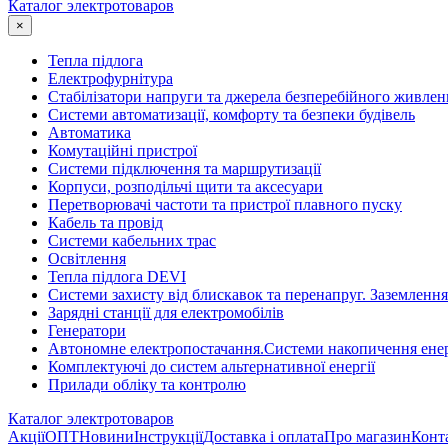
Каталог электротоваров
×
Тепла підлога
Електрофурнітура
Cтабілізатори напруги та джерела безперебійного живлен
Системи автоматизації, комфорту та безпеки будівель
Автоматика
Комутаційні пристрої
Системи підключення та маршрутизації
Корпуси, розподільчі щити та аксесуари
Перетворювачі частоти та пристрої плавного пуску
Кабель та провід
Системи кабельних трас
Освітлення
Тепла підлога DEVI
Системи захисту від блискавок та перенапруг. Заземлення
Зарядні станції для електромобілів
Генератори
Автономне електропостачання.Системи накопичення енер
Комплектуючі до систем альтернативної енергії
Прилади обліку та контролю
Каталог электротоваров
Акції
ОПТ
Новини
Інструкції
Доставка і оплата
Про магазин
Конт