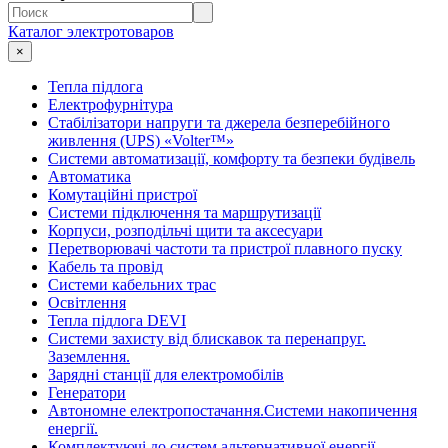
Каталог электротоваров
×
Тепла підлога
Електрофурнітура
Cтабілізатори напруги та джерела безперебійного
живлення (UPS) «Volter™»
Системи автоматизації, комфорту та безпеки будівель
Автоматика
Комутаційні пристрої
Системи підключення та маршрутизації
Корпуси, розподільчі щити та аксесуари
Перетворювачі частоти та пристрої плавного пуску
Кабель та провід
Системи кабельних трас
Освітлення
Тепла підлога DEVI
Системи захисту від блискавок та перенапруг.
Заземлення.
Зарядні станції для електромобілів
Генератори
Автономне електропостачання.Системи накопичення
енергії.
Комплектуючі до систем альтернативної енергії