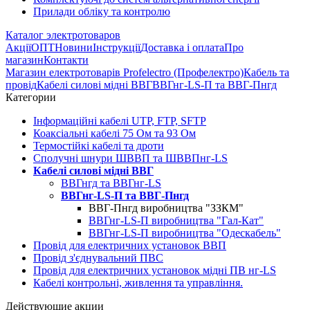
Прилади обліку та контролю
Каталог электротоваров
Акції
ОПТ
Новини
Інструкції
Доставка і оплата
Про
магазин
Контакти
Магазин електротоварів Profelectro (Профелектро)
Кабель та
провід
Кабелі силові мідні ВВГ
ВВГнг-LS-П та ВВГ-Пнгд
Категории
Інформаційні кабелі UTP, FTP, SFTP
Коаксіальні кабелі 75 Ом та 93 Ом
Термостійкі кабелі та дроти
Сполучні шнури ШВВП та ШВВПнг-LS
Кабелі силові мідні ВВГ
ВВГнгд та ВВГнг-LS
ВВГнг-LS-П та ВВГ-Пнгд
ВВГ-Пнгд виробництва "ЗЗКМ"
ВВГнг-LS-П виробництва "Гал-Кат"
ВВГнг-LS-П виробництва "Одескабель"
Провід для електричних установок ВВП
Провід з'єднувальний ПВС
Провід для електричних установок мідні ПВ нг-LS
Кабелі контрольні, живлення та управління.
Действующие акции