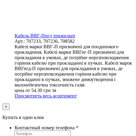
Кабель ВВГ-Пнгд трижильні
Арт.: 707233, 707236, 708582
Кабелі марки ВВГ-П призначені для поодинокого
прокладення. Кабелі марки ВВГнг-П призначені для
прокладання в умовах, де потрібне нерозповсюдження
горіння кабелю при прокладанні в пучках. Кабелі марок
ВВГнгд-П призначені для прокладання в умовах, де
потрібне нерозповсюдження горіння кабелю при
прокладанні в пучках, знижене димоутворення і
малонебезпечна токсичність газів
цена от
54.30
грн /м
Просмотреть весь асортимент
×
Купить в один клик
Контактный номер телефона
*