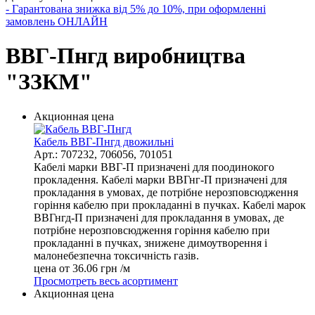
- Гарантована знижка від 5% до 10%, при оформленні
замовлень ОНЛАЙН
ВВГ-Пнгд виробництва
"ЗЗКМ"
Акционная цена
Кабель ВВГ-Пнгд двожильні
Арт.: 707232, 706056, 701051
Кабелі марки ВВГ-П призначені для поодинокого
прокладення. Кабелі марки ВВГнг-П призначені для
прокладання в умовах, де потрібне нерозповсюдження
горіння кабелю при прокладанні в пучках. Кабелі марок
ВВГнгд-П призначені для прокладання в умовах, де
потрібне нерозповсюдження горіння кабелю при
прокладанні в пучках, знижене димоутворення і
малонебезпечна токсичність газів.
цена от
36.06
грн /м
Просмотреть весь асортимент
Акционная цена